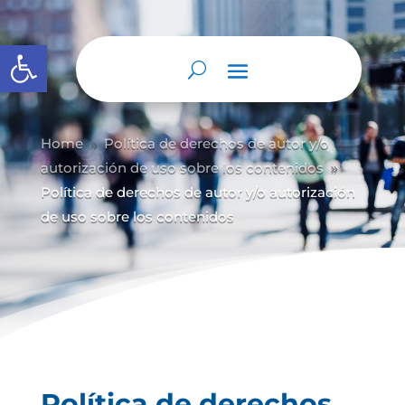
Abrir barra de herramientas
Home
Política de derechos de autor y/
o
9
autorización de uso sobre los contenidos
9
Política de derechos de autor y/o autorización
de uso sobre los contenidos
Política de derechos