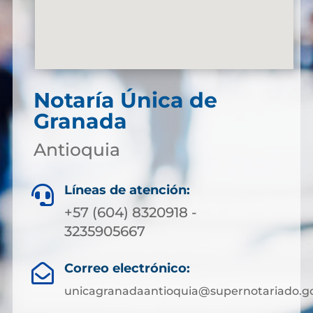
Notaría Única de
Granada
Antioquia
Líneas de atención:

+57 (604) 8320918 -
3235905667
Correo electrónico:

unicagranadaantioquia@supernotariado.go