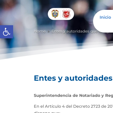
Inicio
Abrir barra de herramientas
Home
Entes y autoridades que lo vigil
9
Entes y autoridades 
Superintendencia de Notariado y Reg
En el Artículo 4 del Decreto 2723 de 201