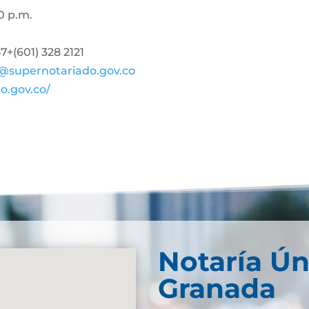
0 p.m.
+(601) 328 2121
@supernotariado.gov.co
o.gov.co/
Notaría Ún
Granada