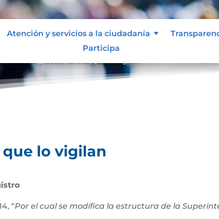
Atención y servicios a la ciudadanía
Transparen
Participa
an
Entes y autoridades que lo vigilan
9
que lo vigilan
istro
4, “
Por el cual se modifica la estructura de la Superi