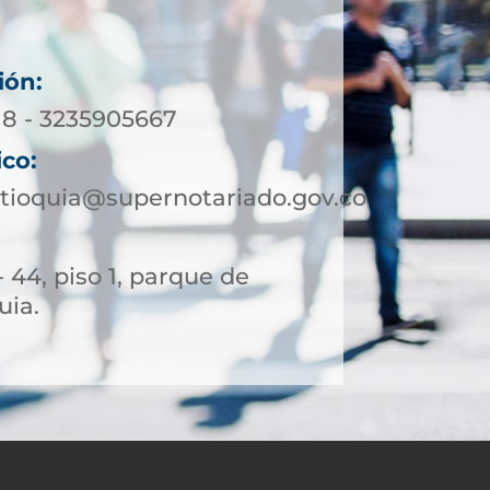
ión:
18 - 3235905667
ico:
tioquia@supernotariado.gov.co
- 44, piso 1, parque de
uia.