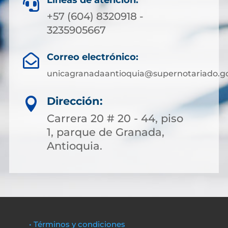
Líneas de atención:

+57 (604) 8320918 -
3235905667
Correo electrónico:

unicagranadaantioquia@supernotariado.go
Dirección:

Carrera 20 # 20 - 44, piso
1, parque de Granada,
Antioquia.
• Términos y condiciones