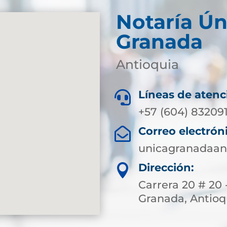
Notaría Ún
Granada
Antioquia
Líneas de atenc

+57 (604) 83209
Correo electrón

unicagranadaan
Dirección:

Carrera 20 # 20 
Granada, Antioq