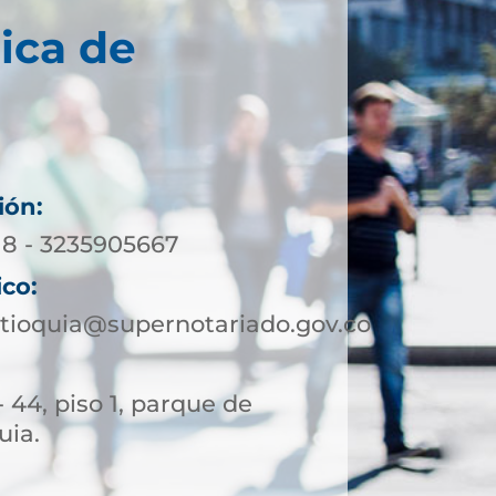
ica de
ión:
18 - 3235905667
ico:
tioquia@supernotariado.gov.co
- 44, piso 1, parque de
uia.