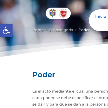
Inicio
Abrir barra de herramientas
Home
Sin categoría
Poder
9
9
Poder
Es el acto mediante el cual una person
cada poder se debe especificar el propó
se dan y para qué se dan a la persona 