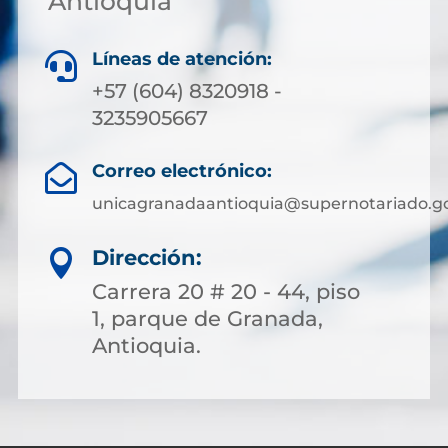
Antioquia
Líneas de atención:

+57 (604) 8320918 -
3235905667
Correo electrónico:

unicagranadaantioquia@supernotariado.go
Dirección:

Carrera 20 # 20 - 44, piso
1, parque de Granada,
Antioquia.