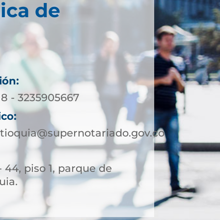
ica de
ión:
18 - 3235905667
ico:
tioquia@supernotariado.gov.co
- 44, piso 1, parque de
uia.