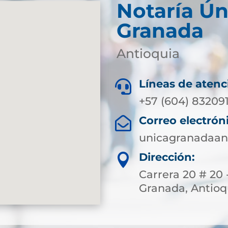
Notaría Ún
Granada
Antioquia
Líneas de atenc

+57 (604) 83209
Correo electrón

unicagranadaan
Dirección:

Carrera 20 # 20 
Granada, Antioq