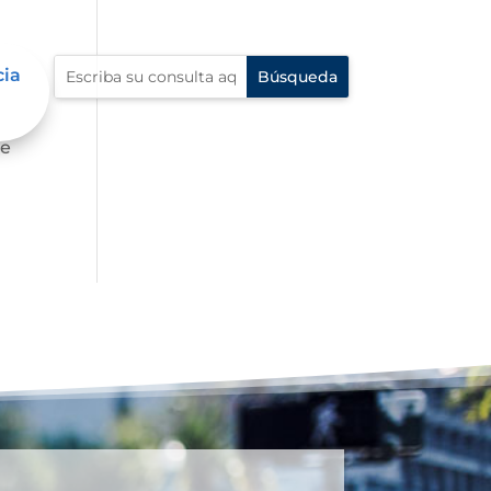
cia
de