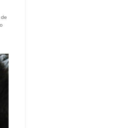
1 de
no