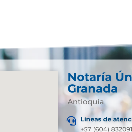
Notaría Ún
Granada
Antioquia
Líneas de atenc

+57 (604) 83209