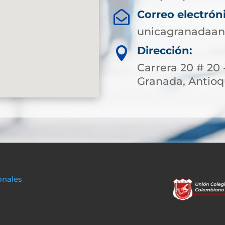
Correo electrón

unicagranadaan
Dirección:

Carrera 20 # 20 
Granada, Antioq
onales