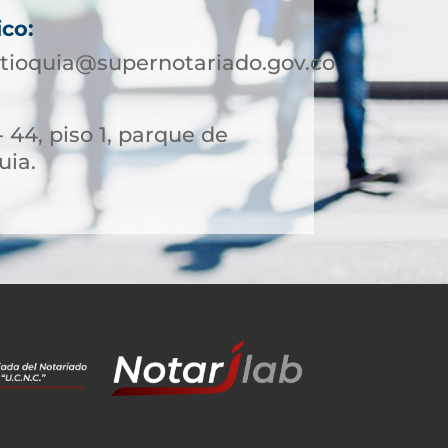
ico:
tioquia@supernotariado.gov.co
- 44, piso 1, parque de
uia.